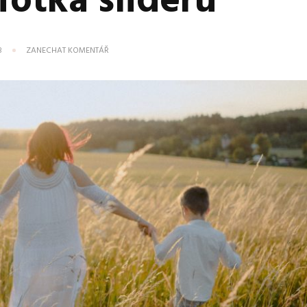
fotka slideru
NA
3
ZANECHAT KOMENTÁŘ
DRUHÁ
ÚVODNÍ
FOTKA
SLIDERU