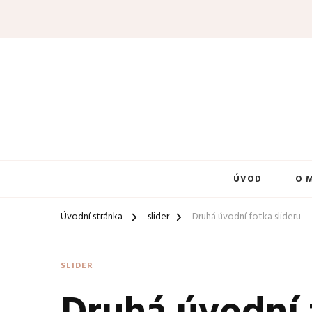
ÚVOD
O 
Úvodní stránka
slider
Druhá úvodní fotka slideru
SLIDER